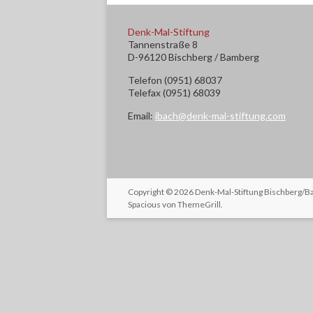
Denk-Mal-Stiftung
Tannenstraße 8
D-96120 Bischberg / Bamberg
Telefon (0951) 68037
Telefax (0951) 68039
Email:
ibach@denk-mal-stiftung.com
Copyright © 2026
Denk-Mal-Stiftung Bischberg/
Spacious von
ThemeGrill
.