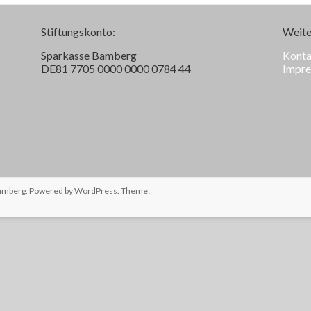
Stiftungskonto:
Weite
Sparkasse Bamberg
Konta
DE81 7705 0000 0000 0784 44
Impr
Bamberg
. Powered by
WordPress
. Theme: