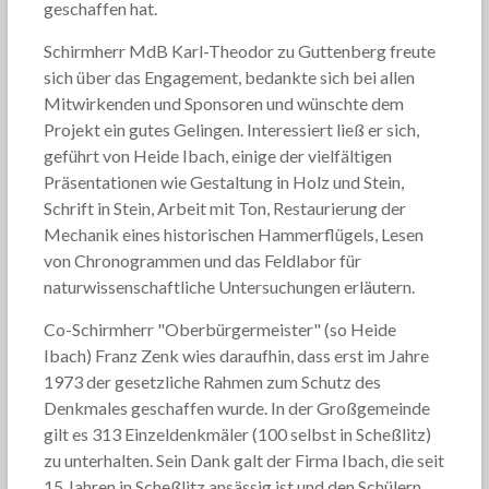
geschaffen hat.
Schirmherr MdB Karl-Theodor zu Guttenberg freute
sich über das Engagement, bedankte sich bei allen
Mitwirkenden und Sponsoren und wünschte dem
Projekt ein gutes Gelingen. Interessiert ließ er sich,
geführt von Heide Ibach, einige der vielfältigen
Präsentationen wie Gestaltung in Holz und Stein,
Schrift in Stein, Arbeit mit Ton, Restaurierung der
Mechanik eines historischen Hammerflügels, Lesen
von Chronogrammen und das Feldlabor für
naturwissenschaftliche Untersuchungen erläutern.
Co-Schirmherr "Oberbürgermeister" (so Heide
Ibach) Franz Zenk wies daraufhin, dass erst im Jahre
1973 der gesetzliche Rahmen zum Schutz des
Denkmales geschaffen wurde. In der Großgemeinde
gilt es 313 Einzeldenkmäler (100 selbst in Scheßlitz)
zu unterhalten. Sein Dank galt der Firma Ibach, die seit
15 Jahren in Scheßlitz ansässig ist und den Schülern